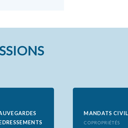
S
S
I
O
N
S
AUVEGARDES
MANDATS CIVI
EDRESSEMENTS
COPROPRIÉTÉS