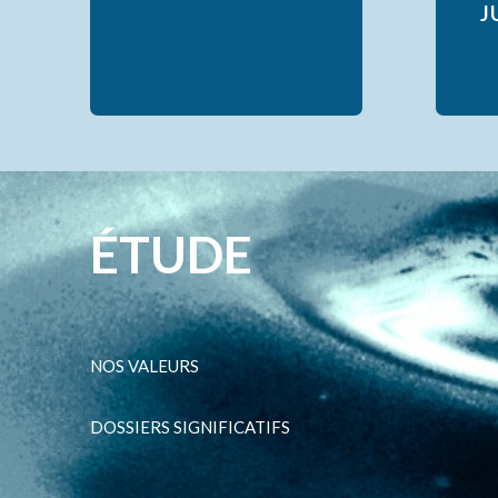
J
É
T
U
D
E
NOS VALEURS
DOSSIERS SIGNIFICATIFS