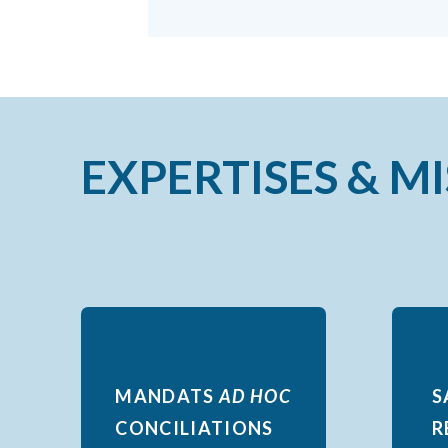
E
X
P
E
R
T
I
S
E
S
&
M
I
MANDATS
AD HOC
S
CONCILIATIONS
R