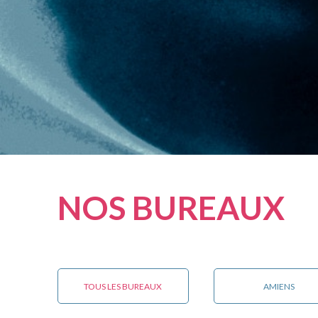
N
O
S
B
U
R
E
A
U
X
TOUS LES BUREAUX
AMIENS