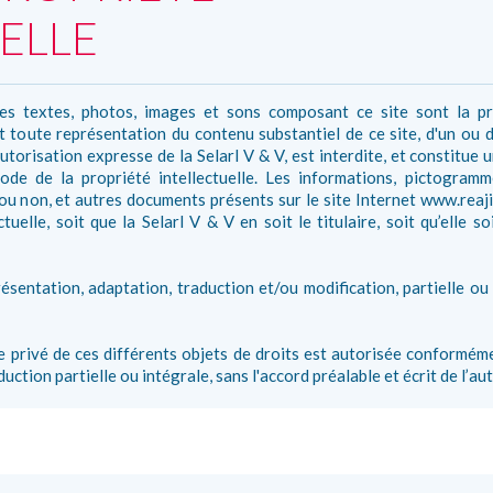
ELLE
les textes, photos, images et sons composant ce site sont la p
et toute représentation du contenu substantiel de ce site, d'un ou
utorisation expresse de la Selarl V & V, est interdite, et constitue
ode de la propriété intellectuelle. Les informations, pictogramm
u non, et autres documents présents sur le site Internet www.reajir
ctuelle, soit que la Selarl V & V en soit le titulaire, soit qu’elle s
résentation, adaptation, traduction et/ou modification, partielle ou
e privé de ces différents objets de droits est autorisée conforméme
uction partielle ou intégrale, sans l'accord préalable et écrit de l’aut