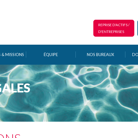
REPRISE D'ACTIFS /
D'ENTREPRISES
 & MISSIONS
ÉQUIPE
NOS BUREAUX
DO
GALES